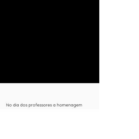
No dia dos professores a homenagem
entrou no ar como filme para todo o Brasil,
e o livro chegou às mãos dos quase 1600
professores da Fundação Bradesco como
um presente.