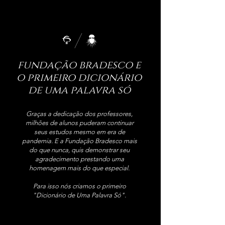
fundação bradesco e
o primeiro dicionário
de uma palavra só
Graças a dedicação dos professores,
milhões de alunos puderam continuar
seus estudos mesmo em era de
pandemia. E a Fundação Bradesco mais
do que nunca, quis demonstrar seu
agradecimento prestando uma
homenagem mais do que especial.
Para isso nós criamos o primeiro
"Dicionário de Uma Palavra Só".