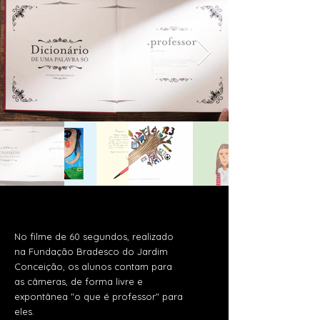
No filme de 60 segundos, realizado
na Fundação Bradesco do Jardim
Conceição, os alunos contam para
as câmeras, de forma livre e
expontânea "o que é professor" para
eles.